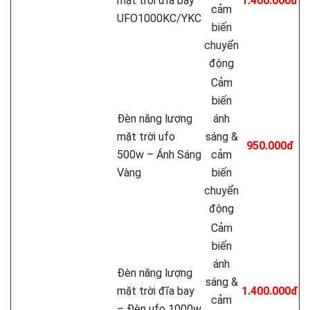
mặt trời đĩa bay
1.400.000đ
cảm
UFO1000KC/YKC
biến
chuyển
động
Cảm
biến
Đèn năng lượng
ánh
mặt trời ufo
sáng &
950.000đ
500w – Ánh Sáng
cảm
Vàng
biến
chuyển
động
Cảm
biến
ánh
Đèn năng lượng
sáng &
mặt trời đĩa bay
1.400.000đ
cảm
– Đèn ufo 1000w