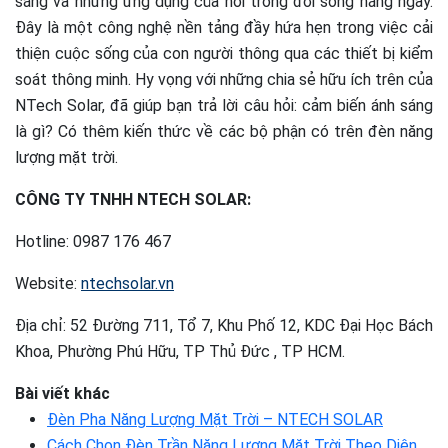
sáng và những ứng dụng của nói trong đời sống hằng ngày.
Đây là một công nghệ nền tảng đầy hứa hẹn trong việc cải
thiện cuộc sống của con người thông qua các thiết bị kiểm
soát thông minh. Hy vọng với những chia sẻ hữu ích trên của
NTech Solar, đã giúp bạn trả lời câu hỏi: cảm biến ánh sáng
là gì? Có thêm kiến thức về các bộ phận có trên đèn năng
lượng mặt trời.
CÔNG TY TNHH NTECH SOLAR:
Hotline: 0987 176 467
Website:
ntechsolar.vn
Địa chỉ: 52 Đường 711, Tổ 7, Khu Phố 12, KDC Đại Học Bách
Khoa, Phường Phú Hữu, TP Thủ Đức , TP HCM.
Bài viết khác
Đèn Pha Năng Lượng Mặt Trời – NTECH SOLAR
Cách Chọn Đèn Trần Năng Lượng Mặt Trời Theo Diện