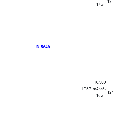
12
15w
JD-5648
16.500
IP67
mAh/6v
12
16w