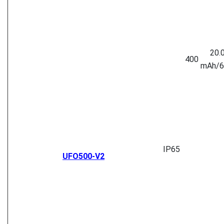
20.
400
mAh/
IP65
UFO500-V2