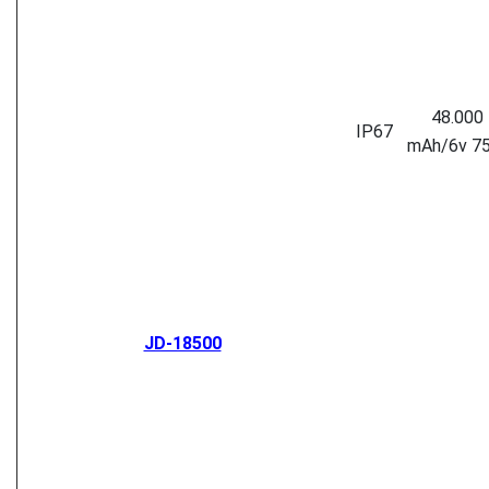
48.000
IP67
mAh/6v 7
JD-18500