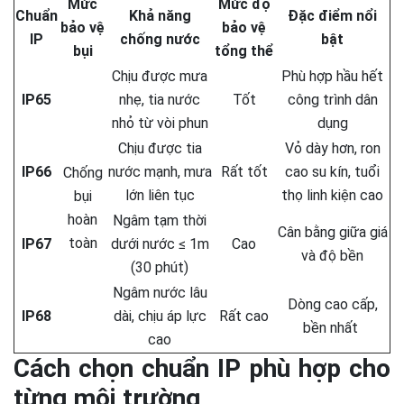
Mức
Mức độ
Chuẩn
Khả năng
Đặc điểm nổi
bảo vệ
bảo vệ
IP
chống nước
bật
bụi
tổng thể
Chịu được mưa
Phù hợp hầu hết
IP65
nhẹ, tia nước
Tốt
công trình dân
nhỏ từ vòi phun
dụng
Chịu được tia
Vỏ dày hơn, ron
IP66
nước mạnh, mưa
Rất tốt
cao su kín, tuổi
Chống
lớn liên tục
thọ linh kiện cao
bụi
hoàn
Ngâm tạm thời
Cân bằng giữa giá
toàn
IP67
dưới nước ≤ 1m
Cao
và độ bền
(30 phút)
Ngâm nước lâu
Dòng cao cấp,
IP68
dài, chịu áp lực
Rất cao
bền nhất
cao
Cách chọn chuẩn IP phù hợp cho
từng môi trường