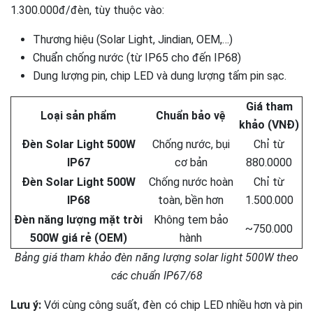
1.300.000đ/đèn, tùy thuộc vào:
Thương hiệu (Solar Light, Jindian, OEM,…)
Chuẩn chống nước (từ IP65 cho đến IP68)
Dung lượng pin, chip LED và dung lượng tấm pin sạc.
Giá tham
Loại sản phẩm
Chuẩn bảo vệ
khảo (VNĐ)
Đèn Solar Light 500W
Chống nước, bụi
Chỉ từ
IP67
cơ bản
880.0000
Đèn Solar Light 500W
Chống nước hoàn
Chỉ từ
IP68
toàn, bền hơn
1.500.000
Đèn năng lượng mặt trời
Không tem bảo
~750.000
500W giá rẻ (OEM)
hành
Bảng giá tham khảo đèn năng lượng solar light 500W theo
các chuẩn IP67/68
Lưu ý:
Với cùng công suất, đèn có chip LED nhiều hơn và pin