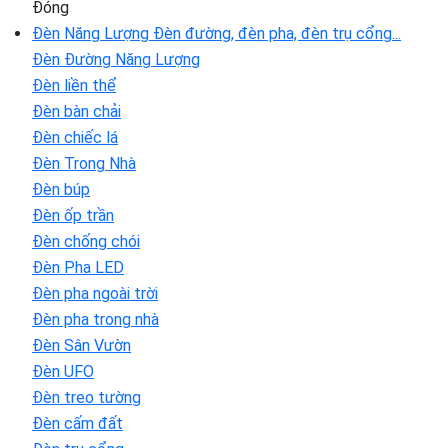
Đóng
Đèn Năng Lượng
Đèn đường, đèn pha, đèn trụ cổng...
Đèn Đường Năng Lượng
Đèn liền thể
Đèn bàn chải
Đèn chiếc lá
Đèn Trong Nhà
Đèn búp
Đèn ốp trần
Đèn chống chói
Đèn Pha LED
Đèn pha ngoài trời
Đèn pha trong nhà
Đèn Sân Vườn
Đèn UFO
Đèn treo tường
Đèn cấm đất