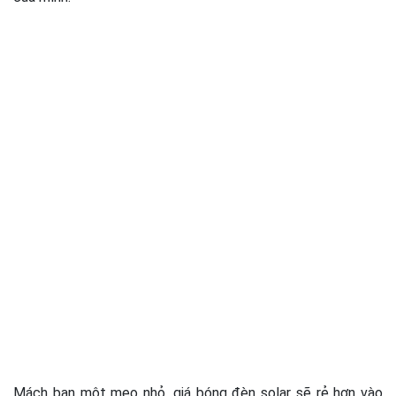
Mách bạn một mẹo nhỏ, giá bóng đèn solar sẽ rẻ hơn vào