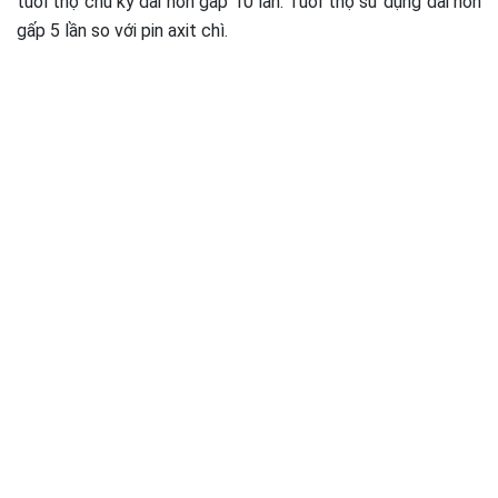
tuổi thọ chu kỳ dài hơn gấp 10 lần. Tuổi thọ sử dụng dài hơn
gấp 5 lần so với pin axit chì.