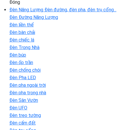
Đóng
Đèn Năng Lượng
Đèn đường, đèn pha, đèn trụ cổng...
Đèn Đường Năng Lượng
Đèn liền thể
Đèn bàn chải
Đèn chiếc lá
Đèn Trong Nhà
Đèn búp
Đèn ốp trần
Đèn chống chói
Đèn Pha LED
Đèn pha ngoài trời
Đèn pha trong nhà
Đèn Sân Vườn
Đèn UFO
Đèn treo tường
Đèn cấm đất