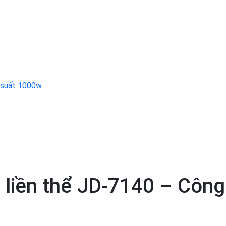
g suất 1000w
i liền thể JD-7140 – Côn