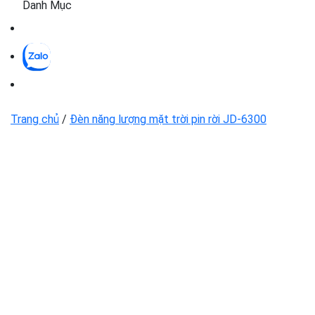
Danh Mục
Trang chủ
/
Đèn năng lượng mặt trời pin rời JD-6300