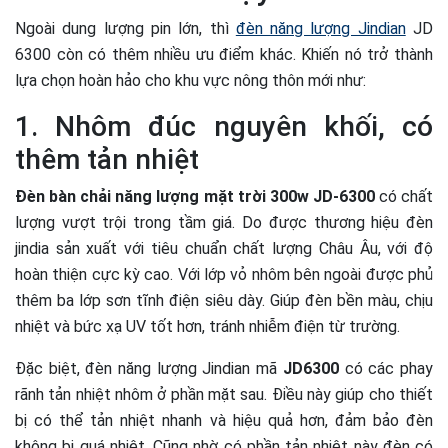
Ngoài dung lượng pin lớn, thì
đèn năng lượng Jindian
JD
6300 còn có thêm nhiều ưu điểm khác. Khiến nó trở thành
lựa chọn hoàn hảo cho khu vực nông thôn mới như:
1. Nhôm đúc nguyên khối, có
thêm tản nhiệt
Đèn bàn chải năng lượng mặt trời 300w JD-6300
có chất
lượng vượt trội trong tầm giá. Do được thương hiệu đèn
jindia sản xuất với tiêu chuẩn chất lượng Châu Âu, với độ
hoàn thiện cực kỳ cao. Với lớp vỏ nhôm bên ngoài được phủ
thêm ba lớp sơn tĩnh điện siêu dày. Giúp đèn bền màu, chịu
nhiệt và bức xạ UV tốt hơn, tránh nhiễm điện từ trường.
Đặc biệt, đèn năng lượng Jindian mã
JD6300
có các phay
rãnh tản nhiệt nhôm ở phần mặt sau. Điều này giúp cho thiết
bị có thể tản nhiệt nhanh và hiệu quả hơn, đảm bảo đèn
không bị quá nhiệt. Cũng nhờ có phần tản nhiệt này đèn có