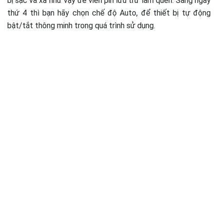
bị sạc và xả như vậy để viên pin lưu trữ làm quen. Sang ngày
thứ 4 thì bạn hãy chọn chế độ Auto, để thiết bị tự động
bật/tắt thông minh trong quá trình sử dụng.