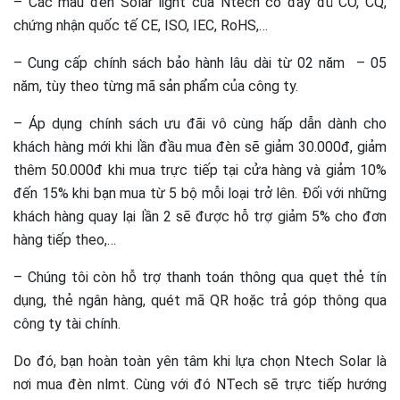
– Các mẫu đèn Solar light của Ntech có đầy đủ CO, CQ,
chứng nhận quốc tế CE, ISO, IEC, RoHS,…
– Cung cấp chính sách bảo hành lâu dài từ 02 năm – 05
năm, tùy theo từng mã sản phẩm của công ty.
– Áp dụng chính sách ưu đãi vô cùng hấp dẫn dành cho
khách hàng mới khi lần đầu mua đèn sẽ giảm 30.000đ, giảm
thêm 50.000đ khi mua trực tiếp tại cửa hàng và giảm 10%
đến 15% khi bạn mua từ 5 bộ mỗi loại trở lên. Đối với những
khách hàng quay lại lần 2 sẽ được hỗ trợ giảm 5% cho đơn
hàng tiếp theo,…
– Chúng tôi còn hỗ trợ thanh toán thông qua quẹt thẻ tín
dụng, thẻ ngân hàng, quét mã QR hoặc trả góp thông qua
công ty tài chính.
Do đó, bạn hoàn toàn yên tâm khi lựa chọn Ntech Solar là
nơi mua đèn nlmt. Cùng với đó NTech sẽ trực tiếp hướng