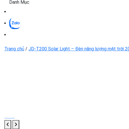
Danh Mục
Trang chủ
/
JD-T200 Solar Light – Đèn năng lượng mặt trời 