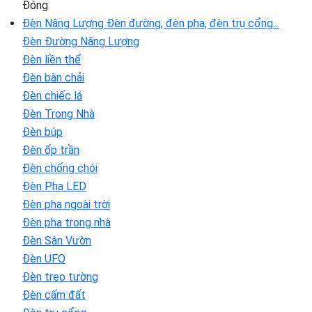
Đóng
Đèn Năng Lượng
Đèn đường, đèn pha, đèn trụ cổng...
Đèn Đường Năng Lượng
Đèn liền thể
Đèn bàn chải
Đèn chiếc lá
Đèn Trong Nhà
Đèn búp
Đèn ốp trần
Đèn chống chói
Đèn Pha LED
Đèn pha ngoài trời
Đèn pha trong nhà
Đèn Sân Vườn
Đèn UFO
Đèn treo tường
Đèn cấm đất