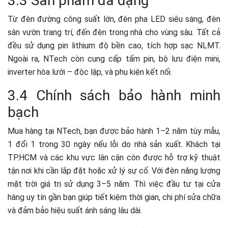
3.3 Sản phẩm đa dạng
Từ đèn đường công suất lớn, đèn pha LED siêu sáng, đèn
sân vườn trang trí, đến đèn trong nhà cho vùng sâu. Tất cả
đều sử dụng pin lithium độ bền cao, tích hợp sạc NLMT.
Ngoài ra, NTech còn cung cấp tấm pin, bộ lưu điện mini,
inverter hòa lưới – độc lập, và phụ kiện kết nối.
3.4 Chính sách bảo hành minh
bạch
Mua hàng tại NTech, bạn được bảo hành 1–2 năm tùy mẫu,
1 đổi 1 trong 30 ngày nếu lỗi do nhà sản xuất. Khách tại
TP.HCM và các khu vực lân cận còn được hỗ trợ kỹ thuật
tận nơi khi cần lắp đặt hoặc xử lý sự cố. Với đèn năng lượng
mặt trời giá trị sử dụng 3–5 năm. Thì việc đầu tư tại cửa
hàng uy tín gần bạn giúp tiết kiệm thời gian, chi phí sửa chữa
và đảm bảo hiệu suất ánh sáng lâu dài.